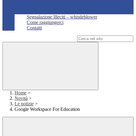
Segnalazione Illeciti – whistleblower
Come raggiungerci
Contatti
Campo di ricerca per le pagine del sito
Home
>
Novità
>
Le notizie
>
Google Workspace For Education