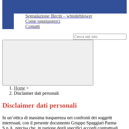
Segnalazione Illeciti – whistleblower
Come raggiungerci
Contatti
Campo di ricerca per le pagine del sito
Home
>
Disclaimer dati personali
Disclaimer dati personali
In un’ottica di massima trasparenza nei confronti dei soggetti
interessati, con il presente documento Gruppo Spaggiari Parma
S.p.A. precisa che, in ragione degli specifici accordi contrattuali