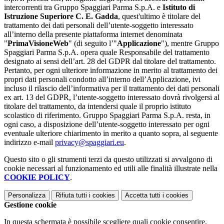
intercorrenti tra Gruppo Spaggiari Parma S.p.A. e
Istituto di
Istruzione Superiore C. E. Gadda
, quest'ultimo è titolare del
trattamento dei dati personali dell’utente-soggetto interessato
all’interno della presente piattaforma internet denominata
"
PrimaVisioneWeb
" (di seguito l’"
Applicazione
"), mentre Gruppo
Spaggiari Parma S.p.A. opera quale Responsabile del trattamento
designato ai sensi dell’art. 28 del GDPR dal titolare del trattamento.
Pertanto, per ogni ulteriore informazione in merito al trattamento dei
propri dati personali condotto all’interno dell’Applicazione, ivi
incluso il rilascio dell’informativa per il trattamento dei dati personali
ex art. 13 del GDPR, l’utente-soggetto interessato dovrà rivolgersi al
titolare del trattamento, da intendersi quale il proprio istituto
scolastico di riferimento. Gruppo Spaggiari Parma S.p.A. resta, in
ogni caso, a disposizione dell’utente-soggetto interessato per ogni
eventuale ulteriore chiarimento in merito a quanto sopra, al seguente
indirizzo e-mail
privacy@spaggiari.eu
.
Questo sito o gli strumenti terzi da questo utilizzati si avvalgono di
cookie necessari al funzionamento ed utili alle finalità illustrate nella
COOKIE POLICY
.
Personalizza
Rifiuta tutti
i cookies
Accetta tutti
i cookies
Gestione cookie
In questa schermata è possibile scegliere quali cookie consentire.