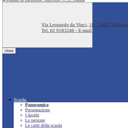
Via Leonardo da Vinci, 18 - 20037 Pader
Tel. 02 9183246 - E-mail
miis04100t@istru
close
Scuola
Panoramica
Presentazione
I luoghi
Le persone
Le carte della scuola