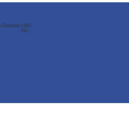
no Dugnano (MI)
zione.it
- PEC
miis04100t@pec.istruzione.it