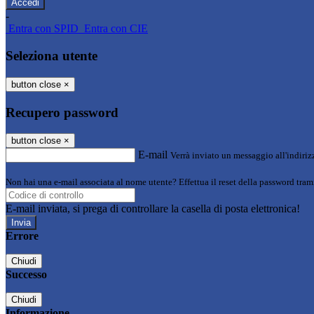
-
Entra con SPID
Entra con CIE
Seleziona utente
button close
×
Recupero password
button close
×
E-mail
Verrà inviato un messaggio all'indirizz
Non hai una e-mail associata al nome utente? Effettua il reset della password tram
E-mail inviata, si prega di controllare la casella di posta elettronica!
Errore
Chiudi
Successo
Chiudi
Informazione