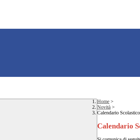
Home
>
Novità
>
Calendario Scolastic
Calendario S
Si comunica di seguito