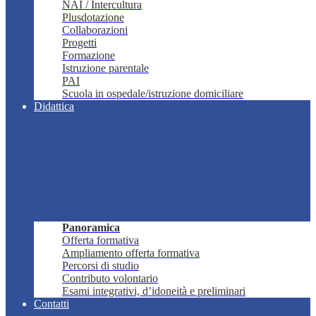
NAI / Intercultura
Plusdotazione
Collaborazioni
Progetti
Formazione
Istruzione parentale
PAI
Scuola in ospedale/istruzione domiciliare
Didattica
Panoramica
Offerta formativa
Ampliamento offerta formativa
Percorsi di studio
Contributo volontario
Esami integrativi, d’idoneità e preliminari
Contatti