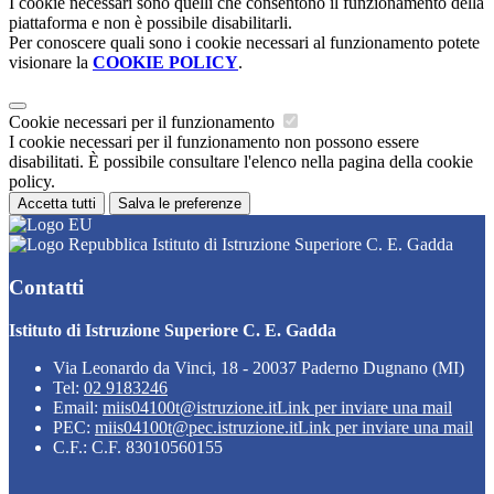
I cookie necessari sono quelli che consentono il funzionamento della
piattaforma e non è possibile disabilitarli.
Per conoscere quali sono i cookie necessari al funzionamento potete
visionare la
COOKIE POLICY
.
Cookie necessari per il funzionamento
I cookie necessari per il funzionamento non possono essere
disabilitati. È possibile consultare l'elenco nella pagina della cookie
policy.
Accetta tutti
Salva le preferenze
Istituto di Istruzione Superiore C. E. Gadda
Contatti
Istituto di Istruzione Superiore C. E. Gadda
Via Leonardo da Vinci, 18 - 20037 Paderno Dugnano (MI)
Tel:
02 9183246
Email:
miis04100t@istruzione.it
Link per inviare una mail
PEC:
miis04100t@pec.istruzione.it
Link per inviare una mail
C.F.: C.F. 83010560155