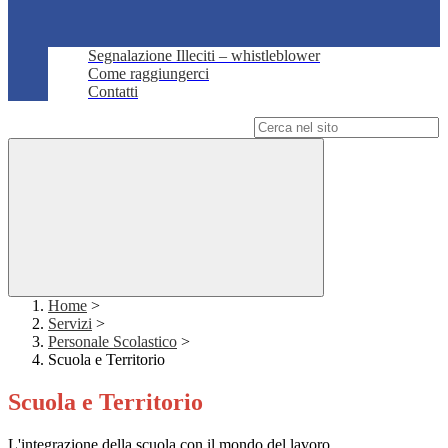
Segnalazione Illeciti – whistleblower
Come raggiungerci
Contatti
Campo di ricerca per le pagine del sito
Home
>
Servizi
>
Personale Scolastico
>
Scuola e Territorio
Scuola e Territorio
L'integrazione della scuola con il mondo del lavoro