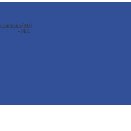
no Dugnano (MI)
zione.it
- PEC
miis04100t@pec.istruzione.it