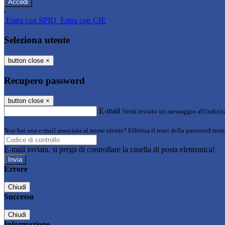
-
Entra con SPID
Entra con CIE
Seleziona utente
button close
×
Recupero password
button close
×
E-mail
Verrà inviato un messaggio all'indirizz
Non hai una e-mail associata al nome utente? Effettua il reset della password tram
E-mail inviata, si prega di controllare la casella di posta elettronica!
Errore
Chiudi
Successo
Chiudi
Informazione