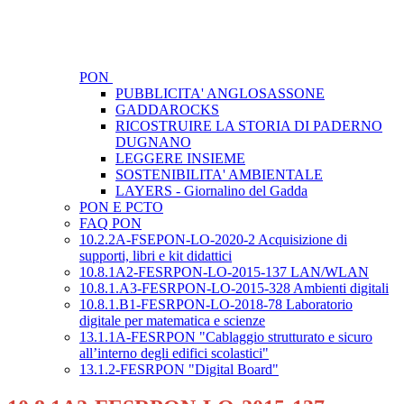
PON
PUBBLICITA' ANGLOSASSONE
GADDAROCKS
RICOSTRUIRE LA STORIA DI PADERNO
DUGNANO
LEGGERE INSIEME
SOSTENIBILITA' AMBIENTALE
LAYERS - Giornalino del Gadda
PON E PCTO
FAQ PON
10.2.2A-FSEPON-LO-2020-2 Acquisizione di
supporti, libri e kit didattici
10.8.1A2-FESRPON-LO-2015-137 LAN/WLAN
10.8.1.A3-FESRPON-LO-2015-328 Ambienti digitali
10.8.1.B1-FESRPON-LO-2018-78 Laboratorio
digitale per matematica e scienze
13.1.1A-FESRPON "Cablaggio strutturato e sicuro
all’interno degli edifici scolastici"
13.1.2-FESRPON "Digital Board"