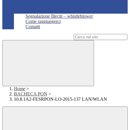
Segnalazione Illeciti – whistleblower
Come raggiungerci
Contatti
Campo di ricerca per le pagine del sito
Home
>
BACHECA PON
>
10.8.1A2-FESRPON-LO-2015-137 LAN/WLAN