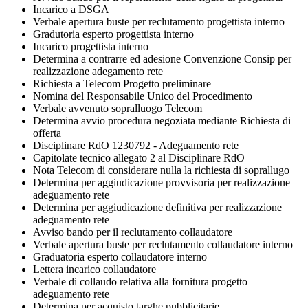
Incarico a DSGA
Verbale apertura buste per reclutamento progettista interno
Gradutoria esperto progettista interno
Incarico progettista interno
Determina a contrarre ed adesione Convenzione Consip per
realizzazione adegamento rete
Richiesta a Telecom Progetto preliminare
Nomina del Responsabile Unico del Procedimento
Verbale avvenuto sopralluogo Telecom
Determina avvio procedura negoziata mediante Richiesta di
offerta
Disciplinare RdO 1230792 - Adeguamento rete
Capitolate tecnico allegato 2 al Disciplinare RdO
Nota Telecom di considerare nulla la richiesta di soprallugo
Determina per aggiudicazione provvisoria per realizzazione
adeguamento rete
Determina per aggiudicazione definitiva per realizzazione
adeguamento rete
Avviso bando per il reclutamento collaudatore
Verbale apertura buste per reclutamento collaudatore interno
Graduatoria esperto collaudatore interno
Lettera incarico collaudatore
Verbale di collaudo relativa alla fornitura progetto
adeguamento rete
Determina per acquisto targhe pubblicitarie