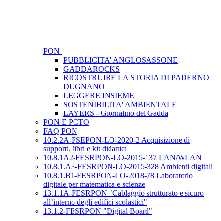
PON
PUBBLICITA' ANGLOSASSONE
GADDAROCKS
RICOSTRUIRE LA STORIA DI PADERNO
DUGNANO
LEGGERE INSIEME
SOSTENIBILITA' AMBIENTALE
LAYERS - Giornalino del Gadda
PON E PCTO
FAQ PON
10.2.2A-FSEPON-LO-2020-2 Acquisizione di
supporti, libri e kit didattici
10.8.1A2-FESRPON-LO-2015-137 LAN/WLAN
10.8.1.A3-FESRPON-LO-2015-328 Ambienti digitali
10.8.1.B1-FESRPON-LO-2018-78 Laboratorio
digitale per matematica e scienze
13.1.1A-FESRPON "Cablaggio strutturato e sicuro
all’interno degli edifici scolastici"
13.1.2-FESRPON "Digital Board"