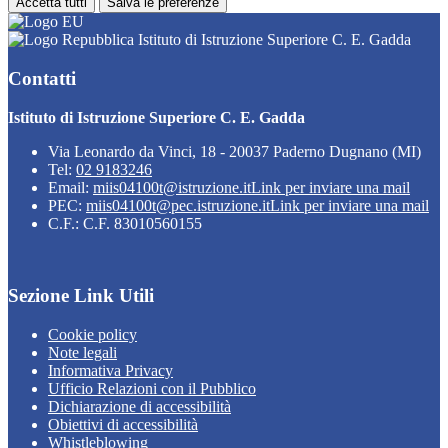
Accetta tutti
Salva le preferenze
Istituto di Istruzione Superiore C. E. Gadda
Contatti
Istituto di Istruzione Superiore C. E. Gadda
Via Leonardo da Vinci, 18 - 20037 Paderno Dugnano (MI)
Tel:
02 9183246
Email:
miis04100t@istruzione.it
Link per inviare una mail
PEC:
miis04100t@pec.istruzione.it
Link per inviare una mail
C.F.: C.F. 83010560155
Sezione Link Utili
Cookie policy
Note legali
Informativa Privacy
Ufficio Relazioni con il Pubblico
Dichiarazione di accessibilità
Obiettivi di accessibilità
Whistleblowing