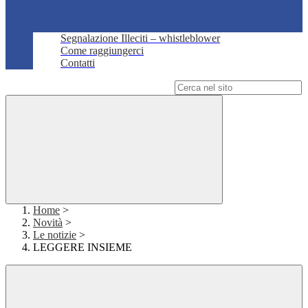
Segnalazione Illeciti – whistleblower
Come raggiungerci
Contatti
Campo di ricerca per le pagine del sito
Home
>
Novità
>
Le notizie
>
LEGGERE INSIEME