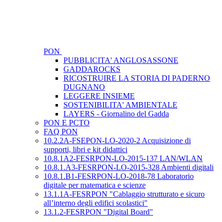
PON
PUBBLICITA' ANGLOSASSONE
GADDAROCKS
RICOSTRUIRE LA STORIA DI PADERNO
DUGNANO
LEGGERE INSIEME
SOSTENIBILITA' AMBIENTALE
LAYERS - Giornalino del Gadda
PON E PCTO
FAQ PON
10.2.2A-FSEPON-LO-2020-2 Acquisizione di
supporti, libri e kit didattici
10.8.1A2-FESRPON-LO-2015-137 LAN/WLAN
10.8.1.A3-FESRPON-LO-2015-328 Ambienti digitali
10.8.1.B1-FESRPON-LO-2018-78 Laboratorio
digitale per matematica e scienze
13.1.1A-FESRPON "Cablaggio strutturato e sicuro
all’interno degli edifici scolastici"
13.1.2-FESRPON "Digital Board"