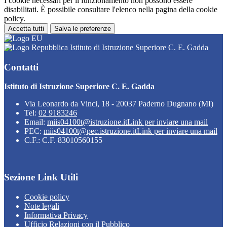
I cookie necessari per il funzionamento non possono essere
disabilitati. È possibile consultare l'elenco nella pagina della cookie
policy.
Accetta tutti
Salva le preferenze
Istituto di Istruzione Superiore C. E. Gadda
Contatti
Istituto di Istruzione Superiore C. E. Gadda
Via Leonardo da Vinci, 18 - 20037 Paderno Dugnano (MI)
Tel:
02 9183246
Email:
miis04100t@istruzione.it
Link per inviare una mail
PEC:
miis04100t@pec.istruzione.it
Link per inviare una mail
C.F.: C.F. 83010560155
Sezione Link Utili
Cookie policy
Note legali
Informativa Privacy
Ufficio Relazioni con il Pubblico