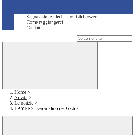
Segnalazione Illeciti – whistleblower
Come raggiungerci
Contatti
Campo di ricerca per le pagine del sito
Home
>
Novità
>
Le notizie
>
LAYERS - Giornalino del Gadda