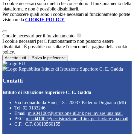
I cookie necessari sono quelli che consentono il funzionamento della
piattaforma e non è possibile disabilitarli.
Per conoscere quali sono i cookie necessari al funzionamento potete
visionare la
COOKIE POLICY
.
Cookie necessari per il funzionamento
I cookie necessari per il funzionamento non possono essere
disabilitati. È possibile consultare l'elenco nella pagina della cookie
policy.
Accetta tutti
Salva le preferenze
Istituto di Istruzione Superiore C. E. Gadda
Contatti
Istituto di Istruzione Superiore C. E. Gadda
Via Leonardo da Vinci, 18 - 20037 Paderno Dugnano (MI)
Tel:
02 9183246
Email:
miis04100t@istruzione.it
Link per inviare una mail
PEC:
miis04100t@pec.istruzione.it
Link per inviare una mail
C.F.: C.F. 83010560155