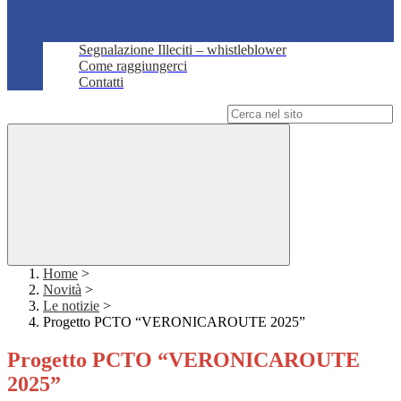
Segnalazione Illeciti – whistleblower
Come raggiungerci
Contatti
Campo di ricerca per le pagine del sito
Home
>
Novità
>
Le notizie
>
Progetto PCTO “VERONICAROUTE 2025”
Progetto PCTO “VERONICAROUTE
2025”