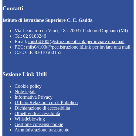
Contatti
Istituto di Istruzione Superiore C. E. Gadda
Via Leonardo da Vinci, 18 - 20037 Paderno Dugnano (MI)
Tel:
02 9183246
Email:
miis04100t@istruzione.it
Link per inviare una mail
PEC:
miis04100t@pec.istruzione.it
Link per inviare una mail
C.F.: C.F. 83010560155
Sezione Link Utili
Cookie policy
Note legali
Informativa Privacy
Ufficio Relazioni con il Pubblico
Dichiarazione di accessibilità
Obiettivi di accessibilità
Whistleblowing
Gestione consensi cookie
Amministrazione trasparente