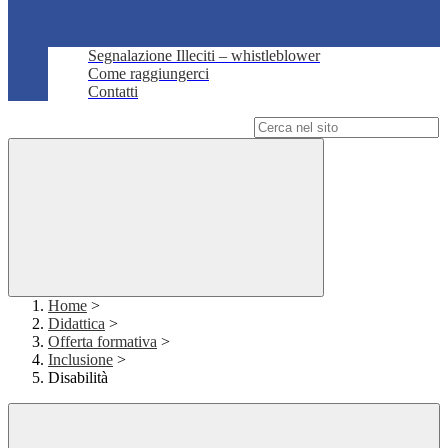
Segnalazione Illeciti – whistleblower
Come raggiungerci
Contatti
Campo di ricerca per le pagine del sito
Home
>
Didattica
>
Offerta formativa
>
Inclusione
>
Disabilità