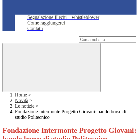
Segnalazione Illeciti – whistleblower
Come raggiungerci
Contatti
Campo di ricerca per le pagine del sito
Home
>
Novità
>
Le notizie
>
Fondazione Intermonte Progetto Giovani: bando borse di
studio Politecnico
Fondazione Intermonte Progetto Giovani:
bando borse di studio Politecnico