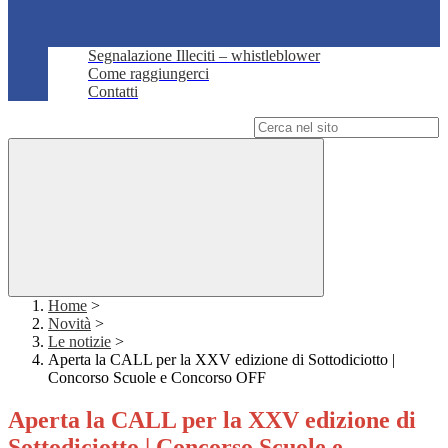
Segnalazione Illeciti – whistleblower
Come raggiungerci
Contatti
Campo di ricerca per le pagine del sito
Home
>
Novità
>
Le notizie
>
Aperta la CALL per la XXV edizione di Sottodiciotto |
Concorso Scuole e Concorso OFF
Aperta la CALL per la XXV edizione di
Sottodiciotto | Concorso Scuole e