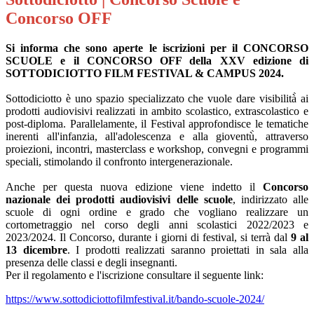
Concorso OFF
Si informa che sono aperte le iscrizioni per il CONCORSO
SCUOLE e il CONCORSO OFF della XXV edizione di
SOTTODICIOTTO FILM FESTIVAL & CAMPUS 2024.
Sottodiciotto è uno spazio specializzato che vuole dare visibilità̀ ai
prodotti audiovisivi realizzati in ambito scolastico, extrascolastico e
post-diploma. Parallelamente, il Festival approfondisce le tematiche
inerenti all'infanzia, all'adolescenza e alla gioventù̀, attraverso
proiezioni, incontri, masterclass e workshop, convegni e programmi
speciali, stimolando il confronto intergenerazionale.
Anche per questa nuova edizione viene indetto il
Concorso
nazionale dei prodotti audiovisivi delle scuole
, indirizzato alle
scuole di ogni ordine e grado che vogliano realizzare un
cortometraggio nel corso degli anni scolastici 2022/2023 e
2023/2024. Il Concorso, durante i giorni di festival, si terrà dal
9 al
13 dicembre
. I prodotti realizzati saranno proiettati in sala alla
presenza delle classi e degli insegnanti.
Per il regolamento e l'iscrizione consultare il seguente link:
https://www.
sottodiciottofilmfestival.it/
bando-scuole-2024/