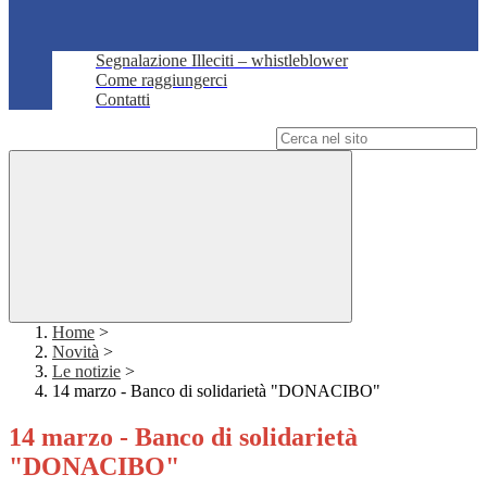
Segnalazione Illeciti – whistleblower
Come raggiungerci
Contatti
Campo di ricerca per le pagine del sito
Home
>
Novità
>
Le notizie
>
14 marzo - Banco di solidarietà "DONACIBO"
14 marzo - Banco di solidarietà
"DONACIBO"