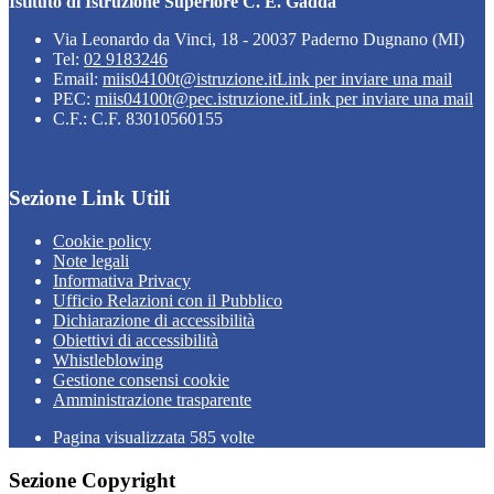
Istituto di Istruzione Superiore C. E. Gadda
Via Leonardo da Vinci, 18 - 20037 Paderno Dugnano (MI)
Tel:
02 9183246
Email:
miis04100t@istruzione.it
Link per inviare una mail
PEC:
miis04100t@pec.istruzione.it
Link per inviare una mail
C.F.: C.F. 83010560155
Sezione Link Utili
Cookie policy
Note legali
Informativa Privacy
Ufficio Relazioni con il Pubblico
Dichiarazione di accessibilità
Obiettivi di accessibilità
Whistleblowing
Gestione consensi cookie
Amministrazione trasparente
Pagina visualizzata
585
volte
Sezione Copyright