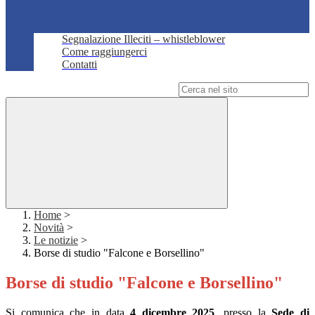
Segnalazione Illeciti – whistleblower
Come raggiungerci
Contatti
Campo di ricerca per le pagine del sito
Home
>
Novità
>
Le notizie
>
Borse di studio "Falcone e Borsellino"
Borse di studio "Falcone e Borsellino"
Si comunica che in data
4 dicembre 2025
, presso la
Sede di