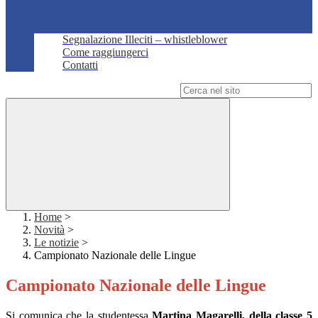
Segnalazione Illeciti – whistleblower
Come raggiungerci
Contatti
Campo di ricerca per le pagine del sito
Home
>
Novità
>
Le notizie
>
Campionato Nazionale delle Lingue
Campionato Nazionale delle Lingue
Si comunica che la studentessa
Martina Magarelli, della classe 5