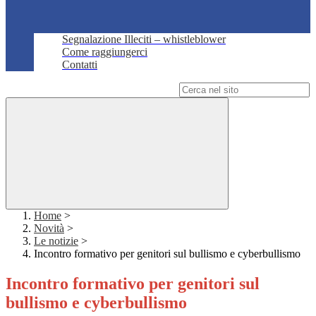
Segnalazione Illeciti – whistleblower
Come raggiungerci
Contatti
Campo di ricerca per le pagine del sito
Home
>
Novità
>
Le notizie
>
Incontro formativo per genitori sul bullismo e cyberbullismo
Incontro formativo per genitori sul
bullismo e cyberbullismo