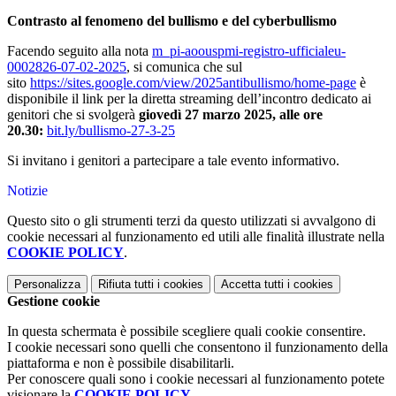
Contrasto al fenomeno del bullismo e del cyberbullismo
Facendo seguito alla nota
m_pi-aoouspmi-registro-uf
ficialeu-
0002826-07-02-2025
, si comunica che sul
sito
https://sites.google.com/
view/2025antibullismo/home-pag
e
è
disponibile il link per la diretta streaming dell’incontro dedicato ai
genitori che si svolgerà
giovedì 27 marzo 2025, alle ore
20.30:
bit.ly/bullismo-27-3-25
Si invitano i genitori a partecipare a tale evento informativo.
Notizie
Questo sito o gli strumenti terzi da questo utilizzati si avvalgono di
cookie necessari al funzionamento ed utili alle finalità illustrate nella
COOKIE POLICY
.
Personalizza
Rifiuta tutti
i cookies
Accetta tutti
i cookies
Gestione cookie
In questa schermata è possibile scegliere quali cookie consentire.
I cookie necessari sono quelli che consentono il funzionamento della
piattaforma e non è possibile disabilitarli.
Per conoscere quali sono i cookie necessari al funzionamento potete
visionare la
COOKIE POLICY
.