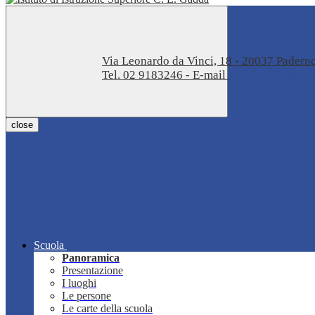
Via Leonardo da Vinci, 18 - 20037 Pader
Tel. 02 9183246 - E-mail
miis04100t@istru
close
Scuola
Panoramica
Presentazione
I luoghi
Le persone
Le carte della scuola