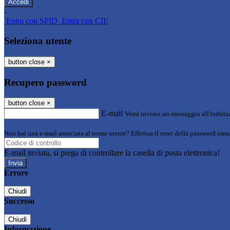
-
Entra con SPID
Entra con CIE
Seleziona utente
button close
×
Recupero password
button close
×
E-mail
Verrà inviato un messaggio all'indirizz
Non hai una e-mail associata al nome utente? Effettua il reset della password tram
E-mail inviata, si prega di controllare la casella di posta elettronica!
Errore
Chiudi
Successo
Chiudi
Informazione