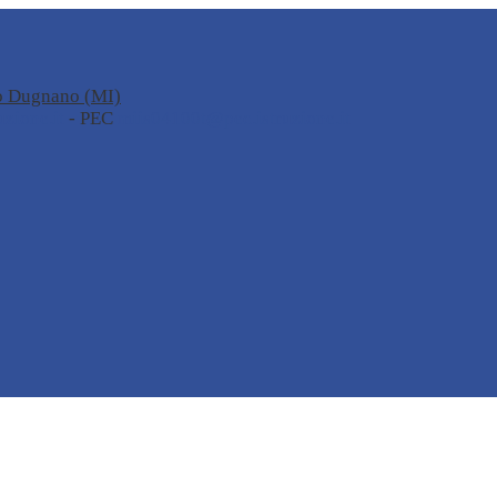
no Dugnano (MI)
zione.it
- PEC
miis04100t@pec.istruzione.it