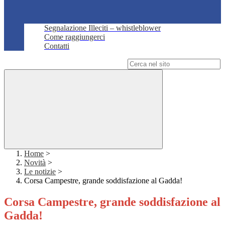
Segnalazione Illeciti – whistleblower
Come raggiungerci
Contatti
Campo di ricerca per le pagine del sito
Home
>
Novità
>
Le notizie
>
Corsa Campestre, grande soddisfazione al Gadda!
Corsa Campestre, grande soddisfazione al
Gadda!