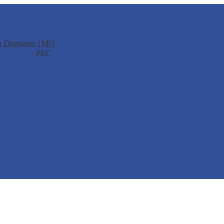
no Dugnano (MI)
zione.it
- PEC
miis04100t@pec.istruzione.it