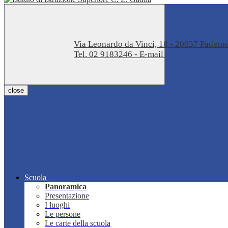
Via Leonardo da Vinci, 18 - 20037 Pader
Tel. 02 9183246 - E-mail
miis04100t@istru
close
Scuola
Panoramica
Presentazione
I luoghi
Le persone
Le carte della scuola