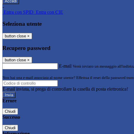
-
Entra con SPID
Entra con CIE
Seleziona utente
button close
×
Recupero password
button close
×
E-mail
Verrà inviato un messaggio all'indirizz
Non hai una e-mail associata al nome utente? Effettua il reset della password tram
E-mail inviata, si prega di controllare la casella di posta elettronica!
Errore
Chiudi
Successo
Chiudi
Informazione