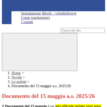
Segnalazione Illeciti – whistleblower
Come raggiungerci
Contatti
Campo di ricerca per le pagine del sito
Home
>
Novità
>
Le notizie
>
Documento del 15 maggio a.s. 2025/26
Documento del 15 maggio a.s. 2025/26
Il
Documento del 15 maggio
è un
atto ufficiale redatto ogni anno