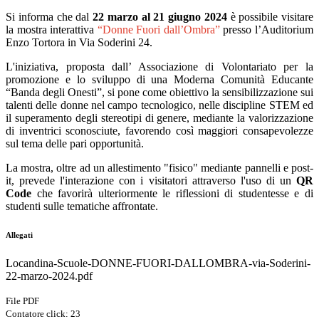
Si informa che dal
22 marzo al 21 giugno 2024
è possibile visitare
la mostra interattiva
“Donne Fuori dall’Ombra”
presso l’Auditorium
Enzo Tortora in Via Soderini 24.
L'iniziativa, proposta dall’ Associazione di Volontariato per la
promozione e lo sviluppo di una Moderna Comunità Educante
“Banda degli Onesti”, si pone come obiettivo la sensibilizzazione sui
talenti delle donne nel campo tecnologico, nelle discipline STEM ed
il superamento degli stereotipi di genere, mediante la valorizzazione
di inventrici sconosciute, favorendo così maggiori consapevolezze
sul tema delle pari opportunità.
La mostra, oltre ad un allestimento "fisico" mediante pannelli e post-
it, prevede l'interazione con i visitatori attraverso l'uso di un
QR
Code
che favorirà ulteriormente le riflessioni di studentesse e di
studenti sulle tematiche affrontate.
Allegati
Locandina-Scuole-DONNE-FUORI-DALLOMBRA-via-Soderini-
22-marzo-2024.pdf
File PDF
Contatore click: 23