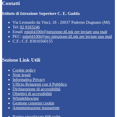
Contatti
Istituto di Istruzione Superiore C. E. Gadda
Via Leonardo da Vinci, 18 - 20037 Paderno Dugnano (MI)
Tel:
02 9183246
Email:
miis04100t@istruzione.it
Link per inviare una mail
PEC:
miis04100t@pec.istruzione.it
Link per inviare una mail
C.F.: C.F. 83010560155
Sezione Link Utili
Cookie policy
Note legali
Informativa Privacy
Ufficio Relazioni con il Pubblico
Dichiarazione di accessibilità
Obiettivi di accessibilità
Whistleblowing
Gestione consensi cookie
Amministrazione trasparente
Pagina visualizzata
606
volte