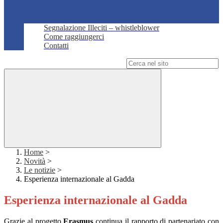
Segnalazione Illeciti – whistleblower
Come raggiungerci
Contatti
Campo di ricerca per le pagine del sito
Home
>
Novità
>
Le notizie
>
Esperienza internazionale al Gadda
Esperienza internazionale al Gadda
Grazie al progetto
Erasmus
continua il rapporto di partenariato con