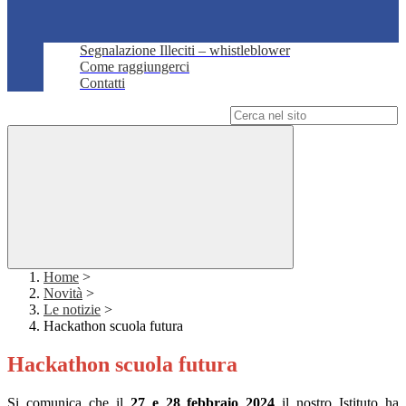
Segnalazione Illeciti – whistleblower
Come raggiungerci
Contatti
Campo di ricerca per le pagine del sito
Home
>
Novità
>
Le notizie
>
Hackathon scuola futura
Hackathon scuola futura
Si comunica che il
27 e 28 febbraio 2024
il nostro Istituto ha