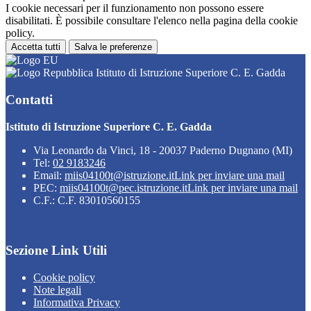
I cookie necessari per il funzionamento non possono essere
disabilitati. È possibile consultare l'elenco nella pagina della cookie
policy.
Accetta tutti
Salva le preferenze
Istituto di Istruzione Superiore C. E. Gadda
Contatti
Istituto di Istruzione Superiore C. E. Gadda
Via Leonardo da Vinci, 18 - 20037 Paderno Dugnano (MI)
Tel:
02 9183246
Email:
miis04100t@istruzione.it
Link per inviare una mail
PEC:
miis04100t@pec.istruzione.it
Link per inviare una mail
C.F.: C.F. 83010560155
Sezione Link Utili
Cookie policy
Note legali
Informativa Privacy