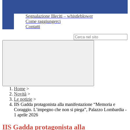
Segnalazione Illeciti – whistleblower
Come raggiungerci
Contatti
Campo di ricerca per le pagine del sito
Home
>
Novità
>
Le notizie
>
IIS Gadda protagonista alla manifestazione “Memoria e
Coraggio. L’impegno che non si piega”, Palazzo Lombardia -
1 aprile 2026
IIS Gadda protagonista alla