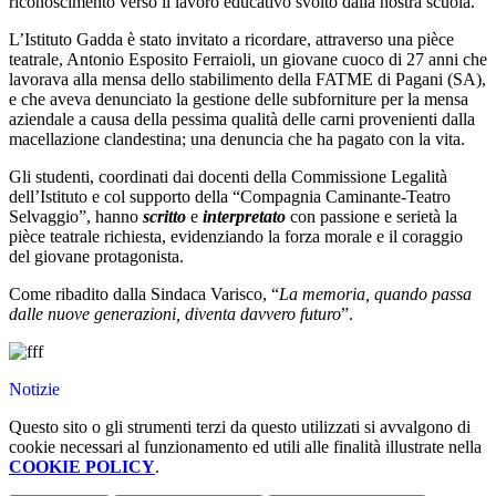
riconoscimento verso il lavoro educativo svolto dalla nostra scuola.
L’Istituto Gadda è stato invitato a ricordare, attraverso una pièce
teatrale, Antonio Esposito Ferraioli, un giovane cuoco di 27 anni che
lavorava alla mensa dello stabilimento della FATME di Pagani (SA),
e che aveva denunciato la gestione delle subforniture per la mensa
aziendale a causa della pessima qualità delle carni provenienti dalla
macellazione clandestina; una denuncia che ha pagato con la vita.
Gli studenti, coordinati dai docenti della Commissione Legalità
dell’Istituto e col supporto della “Compagnia Caminante-Teatro
Selvaggio”, hanno
scritto
e
interpretato
con passione e serietà la
pièce teatrale richiesta, evidenziando la forza morale e il coraggio
del giovane protagonista.
Come ribadito dalla Sindaca Varisco, “
La memoria, quando passa
dalle nuove generazioni, diventa davvero futuro
”.
Notizie
Questo sito o gli strumenti terzi da questo utilizzati si avvalgono di
cookie necessari al funzionamento ed utili alle finalità illustrate nella
COOKIE POLICY
.