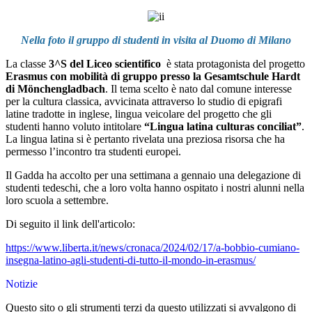
Nella foto il gruppo di studenti in visita al Duomo di Milano
La classe
3^S del Liceo scientifico
è stata protagonista del progetto
Erasmus con mobilità di gruppo presso la Gesamtschule Hardt
di Mönchengladbach
. Il tema scelto è nato dal comune interesse
per la cultura classica, avvicinata attraverso lo studio di epigrafi
latine tradotte in inglese, lingua veicolare del progetto che gli
studenti hanno voluto intitolare
“Lingua latina culturas conciliat”
.
La lingua latina si è pertanto rivelata una preziosa risorsa che ha
permesso l’incontro tra studenti europei.
Il Gadda ha accolto per una settimana a gennaio una delegazione di
studenti tedeschi, che a loro volta hanno ospitato i nostri alunni nella
loro scuola a settembre.
Di seguito il link dell'articolo:
https://www.liberta.it/news/cronaca/2024/02/17/a-bobbio-cumiano-
insegna-latino-agli-studenti-di-tutto-il-mondo-in-erasmus/
Notizie
Questo sito o gli strumenti terzi da questo utilizzati si avvalgono di