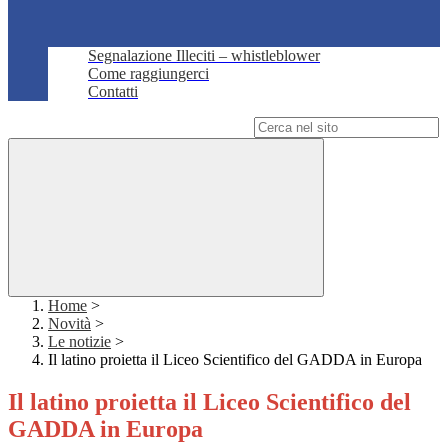
Segnalazione Illeciti – whistleblower
Come raggiungerci
Contatti
Campo di ricerca per le pagine del sito
Home
>
Novità
>
Le notizie
>
Il latino proietta il Liceo Scientifico del GADDA in Europa
Il latino proietta il Liceo Scientifico del
GADDA in Europa