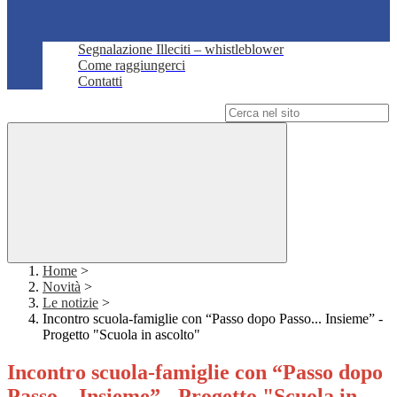
Segnalazione Illeciti – whistleblower
Come raggiungerci
Contatti
Campo di ricerca per le pagine del sito
Home
>
Novità
>
Le notizie
>
Incontro scuola-famiglie con “Passo dopo Passo... Insieme” -
Progetto "Scuola in ascolto"
Incontro scuola-famiglie con “Passo dopo
Passo... Insieme” - Progetto "Scuola in