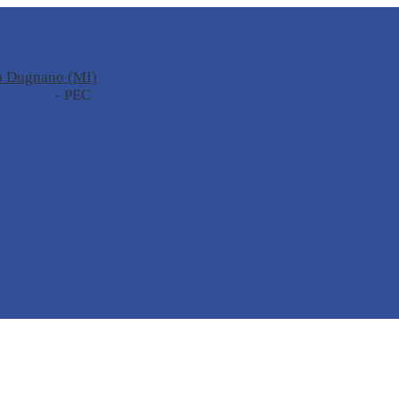
no Dugnano (MI)
zione.it
- PEC
miis04100t@pec.istruzione.it