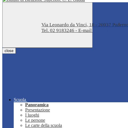
Via Leonardo da Vinci, 18 - 20037 Pader
Tel. 02 9183246 - E-mail
miis04100t@istru
close
Scuola
Panoramica
Presentazione
I luoghi
Le persone
Le carte della scuola