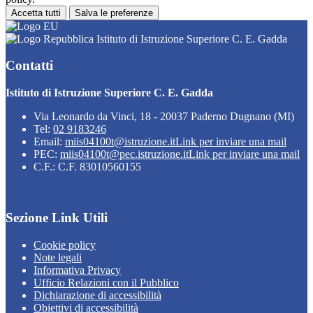
Accetta tutti
Salva le preferenze
Istituto di Istruzione Superiore C. E. Gadda
Contatti
Istituto di Istruzione Superiore C. E. Gadda
Via Leonardo da Vinci, 18 - 20037 Paderno Dugnano (MI)
Tel:
02 9183246
Email:
miis04100t@istruzione.it
Link per inviare una mail
PEC:
miis04100t@pec.istruzione.it
Link per inviare una mail
C.F.: C.F. 83010560155
Sezione Link Utili
Cookie policy
Note legali
Informativa Privacy
Ufficio Relazioni con il Pubblico
Dichiarazione di accessibilità
Obiettivi di accessibilità