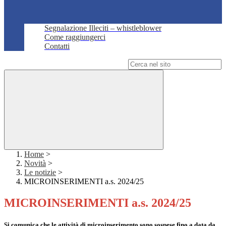
Segnalazione Illeciti – whistleblower
Come raggiungerci
Contatti
Campo di ricerca per le pagine del sito
Home
>
Novità
>
Le notizie
>
MICROINSERIMENTI a.s. 2024/25
MICROINSERIMENTI a.s. 2024/25
Si comunica che le attività di microinserimento sono sospese fino a data da