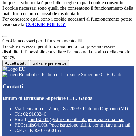
In questa schermata è possibile scegliere quali cookie consentire.
I cookie necessari sono quelli che consentono il funzionamento della
piattaforma e non è possibile disabilitarli.
Per conoscere quali sono i cookie necessari al funzionamento potete
visionare la
COOKIE POLICY
.
Cookie necessari per il funzionamento
I cookie necessari per il funzionamento non possono essere
disabilitati. È possibile consultare l'elenco nella pagina della cookie
policy.
Accetta tutti
Salva le preferenze
Istituto di Istruzione Superiore C. E. Gadda
Contatti
Istituto di Istruzione Superiore C. E. Gadda
Via Leonardo da Vinci, 18 - 20037 Paderno Dugnano (MI)
Tel:
02 9183246
Email:
miis04100t@istruzione.it
Link per inviare una mail
PEC:
miis04100t@pec.istruzione.it
Link per inviare una mail
C.F.: C.F. 83010560155