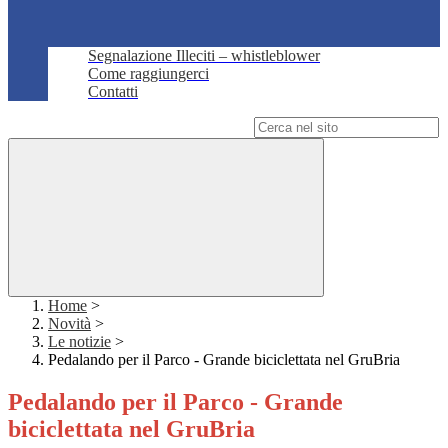
Segnalazione Illeciti – whistleblower
Come raggiungerci
Contatti
Campo di ricerca per le pagine del sito
Home
>
Novità
>
Le notizie
>
Pedalando per il Parco - Grande biciclettata nel GruBria
Pedalando per il Parco - Grande
biciclettata nel GruBria