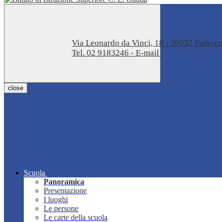
Via Leonardo da Vinci, 18 - 20037 Pader
Tel. 02 9183246 - E-mail
miis04100t@istru
close
Scuola
Panoramica
Presentazione
I luoghi
Le persone
Le carte della scuola