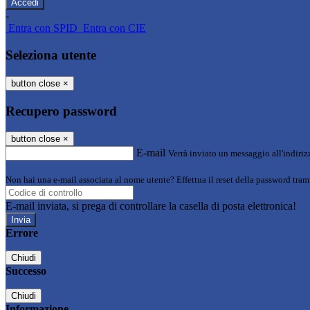
-
Entra con SPID
Entra con CIE
Seleziona utente
button close
×
Recupero password
button close
×
E-mail
Verrà inviato un messaggio all'indirizz
Non hai una e-mail associata al nome utente? Effettua il reset della password tram
E-mail inviata, si prega di controllare la casella di posta elettronica!
Errore
Chiudi
Successo
Chiudi
Informazione