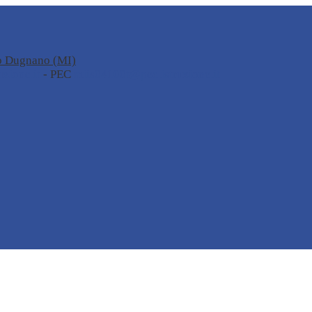
no Dugnano (MI)
zione.it
- PEC
miis04100t@pec.istruzione.it