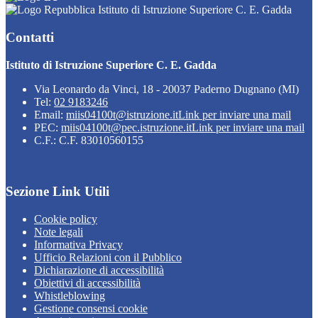
Istituto di Istruzione Superiore C. E. Gadda
Contatti
Istituto di Istruzione Superiore C. E. Gadda
Via Leonardo da Vinci, 18 - 20037 Paderno Dugnano (MI)
Tel:
02 9183246
Email:
miis04100t@istruzione.it
Link per inviare una mail
PEC:
miis04100t@pec.istruzione.it
Link per inviare una mail
C.F.: C.F. 83010560155
Sezione Link Utili
Cookie policy
Note legali
Informativa Privacy
Ufficio Relazioni con il Pubblico
Dichiarazione di accessibilità
Obiettivi di accessibilità
Whistleblowing
Gestione consensi cookie