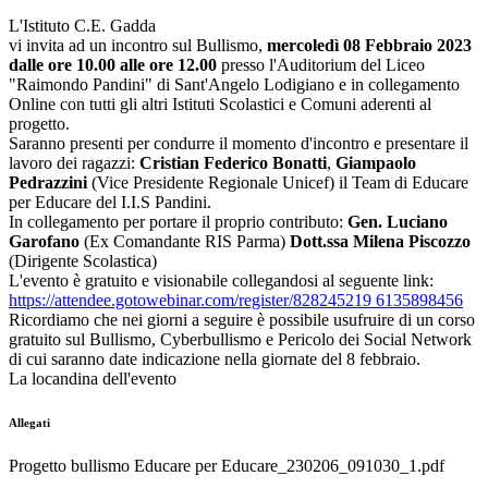
L'Istituto C.E. Gadda
vi invita ad un incontro sul Bullismo,
mercoledì 08 Febbraio 2023
dalle ore 10.00 alle ore 12.00
presso l'Auditorium del Liceo
"Raimondo Pandini" di Sant'Angelo Lodigiano e in collegamento
Online con tutti gli altri Istituti Scolastici e Comuni aderenti al
progetto.
Saranno presenti per condurre il momento d'incontro e presentare il
lavoro dei ragazzi:
Cristian Federico Bonatti
,
Giampaolo
Pedrazzini
(Vice Presidente Regionale Unicef) il Team di Educare
per Educare del I.I.S Pandini.
In collegamento per portare il proprio contributo:
Gen. Luciano
Garofano
(Ex Comandante RIS Parma)
Dott.ssa Milena Piscozzo
(Dirigente Scolastica)
L'evento è gratuito e visionabile collegandosi al seguente link:
https://attendee.gotowebinar.com/register/828245219 6135898456
Ricordiamo che nei giorni a seguire è possibile usufruire di un corso
gratuito sul Bullismo, Cyberbullismo e Pericolo dei Social Network
di cui saranno date indicazione nella giornate del 8 febbraio.
La locandina dell'evento
Allegati
Progetto bullismo Educare per Educare_230206_091030_1.pdf