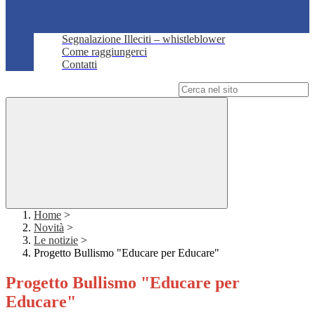
Segnalazione Illeciti – whistleblower
Come raggiungerci
Contatti
Campo di ricerca per le pagine del sito
Home
>
Novità
>
Le notizie
>
Progetto Bullismo "Educare per Educare"
Progetto Bullismo "Educare per
Educare"