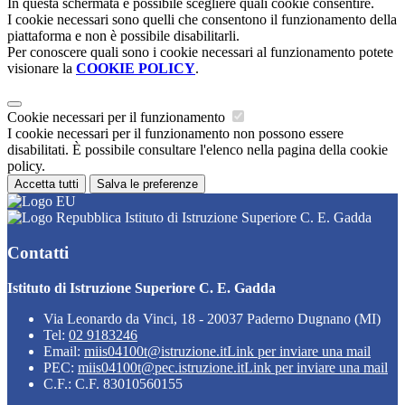
In questa schermata è possibile scegliere quali cookie consentire.
I cookie necessari sono quelli che consentono il funzionamento della
piattaforma e non è possibile disabilitarli.
Per conoscere quali sono i cookie necessari al funzionamento potete
visionare la
COOKIE POLICY
.
Cookie necessari per il funzionamento
I cookie necessari per il funzionamento non possono essere
disabilitati. È possibile consultare l'elenco nella pagina della cookie
policy.
Accetta tutti
Salva le preferenze
Istituto di Istruzione Superiore C. E. Gadda
Contatti
Istituto di Istruzione Superiore C. E. Gadda
Via Leonardo da Vinci, 18 - 20037 Paderno Dugnano (MI)
Tel:
02 9183246
Email:
miis04100t@istruzione.it
Link per inviare una mail
PEC:
miis04100t@pec.istruzione.it
Link per inviare una mail
C.F.: C.F. 83010560155