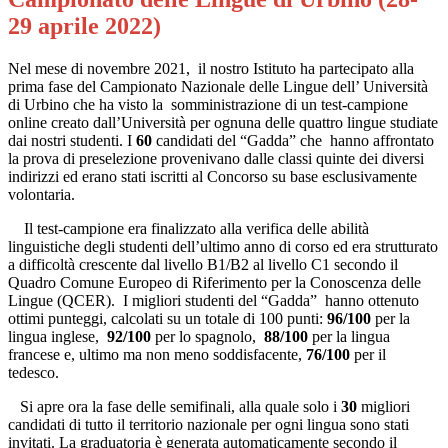
29 aprile 2022)
Nel mese di novembre 2021, il nostro Istituto ha partecipato alla
prima fase del Campionato Nazionale delle Lingue dell’ Università
di Urbino che ha visto la somministrazione di un test-campione
online creato dall’Università per ognuna delle quattro lingue studiate
dai nostri studenti. I
60
candidati del “Gadda” che hanno affrontato
la prova di preselezione provenivano dalle classi quinte dei diversi
indirizzi ed erano stati iscritti al Concorso su base esclusivamente
volontaria.
Il test-campione era finalizzato alla verifica delle abilità
linguistiche degli studenti dell’ultimo anno di corso ed era strutturato
a difficoltà crescente dal livello B1/B2 al livello C1 secondo il
Quadro Comune Europeo di Riferimento per la Conoscenza delle
Lingue (QCER). I migliori studenti del “Gadda” hanno ottenuto
ottimi punteggi, calcolati su un totale di 100 punti:
96/100
per la
lingua inglese,
92/100
per lo spagnolo,
88/100
per la lingua
francese e, ultimo ma non meno soddisfacente,
76/100
per il
tedesco.
Si apre ora la fase delle semifinali, alla quale solo i
30
migliori
candidati di tutto il territorio nazionale per ogni lingua sono stati
invitati. La graduatoria è generata automaticamente secondo il