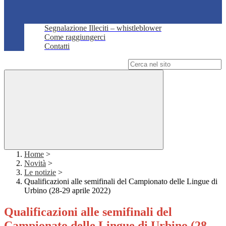
Segnalazione Illeciti – whistleblower
Come raggiungerci
Contatti
Campo di ricerca per le pagine del sito
Home
>
Novità
>
Le notizie
>
Qualificazioni alle semifinali del Campionato delle Lingue di
Urbino (28-29 aprile 2022)
Qualificazioni alle semifinali del
Campionato delle Lingue di Urbino (28-