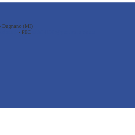
no Dugnano (MI)
zione.it
- PEC
miis04100t@pec.istruzione.it