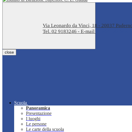
Via Leonardo da Vinci, 18 - 20037 Pader
Tel. 02 9183246 - E-mail
miis04100t@istru
close
Scuola
Panoramica
Presentazione
I luoghi
Le persone
Le carte della scuola