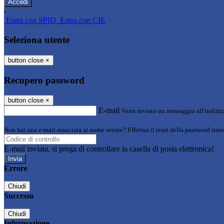
-
Entra con SPID
Entra con CIE
Seleziona utente
button close
×
Recupero password
button close
×
E-mail
Verrà inviato un messaggio all'indirizz
Non hai una e-mail associata al nome utente? Effettua il reset della password tram
E-mail inviata, si prega di controllare la casella di posta elettronica!
Errore
Chiudi
Successo
Chiudi
Informazione