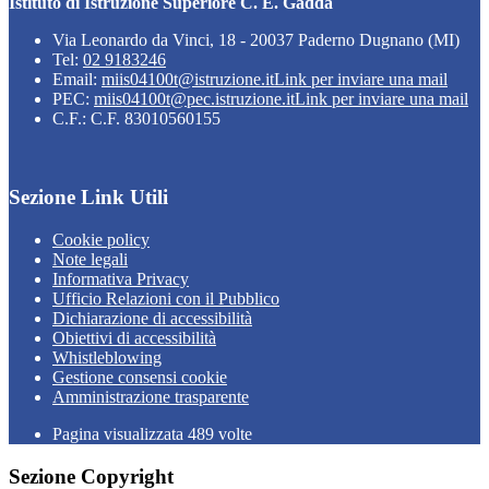
Istituto di Istruzione Superiore C. E. Gadda
Via Leonardo da Vinci, 18 - 20037 Paderno Dugnano (MI)
Tel:
02 9183246
Email:
miis04100t@istruzione.it
Link per inviare una mail
PEC:
miis04100t@pec.istruzione.it
Link per inviare una mail
C.F.: C.F. 83010560155
Sezione Link Utili
Cookie policy
Note legali
Informativa Privacy
Ufficio Relazioni con il Pubblico
Dichiarazione di accessibilità
Obiettivi di accessibilità
Whistleblowing
Gestione consensi cookie
Amministrazione trasparente
Pagina visualizzata
489
volte
Sezione Copyright