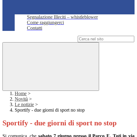
Segnalazione Illeciti – whistleblower
Come raggiungerci
Contatti
Campo di ricerca per le pagine del sito
Home
>
Novità
>
Le notizie
>
Sportify - due giorni di sport no stop
Sportify - due giorni di sport no stop
Si comunica, che
sabato 7 giugno presso il Parco E. Toti in via