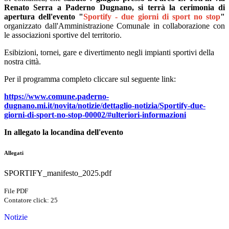
Renato Serra a Paderno Dugnano, si terrà la cerimonia di
apertura dell'evento "
Sportify - due giorni di sport no stop
"
organizzato dall'Amministrazione Comunale in collaborazione con
le associazioni sportive del territorio.
Esibizioni, tornei, gare e divertimento negli impianti sportivi della
nostra città.
Per il programma completo cliccare sul seguente link:
https://www.comune.paderno-
dugnano.mi.it/novita/notizie/dettaglio-notizia/Sportify-due-
giorni-di-sport-no-stop-00002/#ulteriori-informazioni
In allegato la locandina dell'evento
Allegati
SPORTIFY_manifesto_2025.pdf
File PDF
Contatore click: 25
Notizie