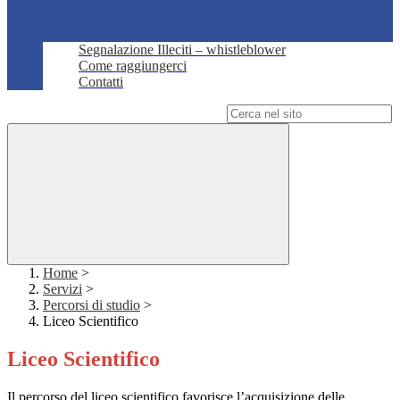
Segnalazione Illeciti – whistleblower
Come raggiungerci
Contatti
Campo di ricerca per le pagine del sito
Home
>
Servizi
>
Percorsi di studio
>
Liceo Scientifico
Liceo Scientifico
Il percorso del liceo scientifico favorisce l’acquisizione delle