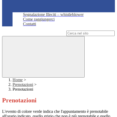
Segnalazione Illeciti – whistleblower
Come raggiungerci
Contatti
Campo di ricerca per le pagine del sito
Home
>
Prenotazioni
>
Prenotazioni
Prenotazioni
L'evento di colore verde indica che l'appuntamento è prenotabile
all'orario indicato, quello grigio che non è più prenotabile e quello