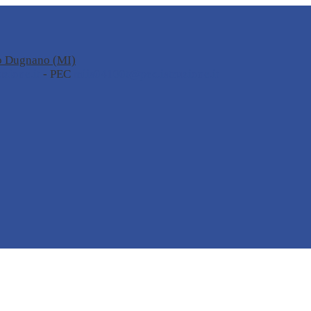
no Dugnano (MI)
zione.it
- PEC
miis04100t@pec.istruzione.it