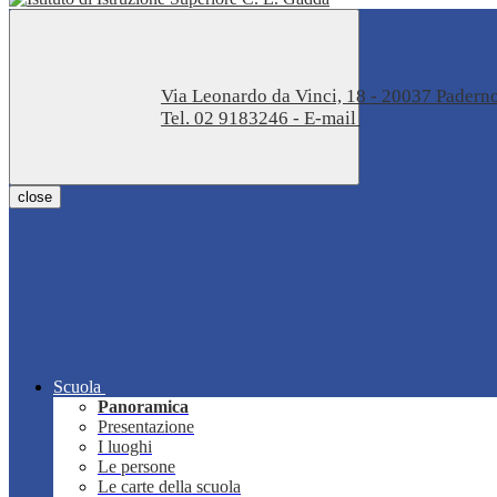
Via Leonardo da Vinci, 18 - 20037 Pader
Tel. 02 9183246 - E-mail
miis04100t@istru
close
Scuola
Panoramica
Presentazione
I luoghi
Le persone
Le carte della scuola