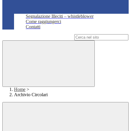
Segnalazione Illeciti – whistleblower
Come raggiungerci
Contatti
Campo di ricerca per le pagine del sito
Home
>
Archivio Circolari