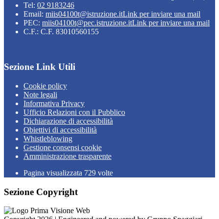
Tel:
02 9183246
Email:
miis04100t@istruzione.it
Link per inviare una mail
PEC:
miis04100t@pec.istruzione.it
Link per inviare una mail
C.F.: C.F. 83010560155
Sezione Link Utili
Cookie policy
Note legali
Informativa Privacy
Ufficio Relazioni con il Pubblico
Dichiarazione di accessibilità
Obiettivi di accessibilità
Whistleblowing
Gestione consensi cookie
Amministrazione trasparente
Pagina visualizzata
729
volte
Sezione Copyright