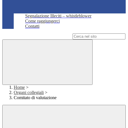
Segnalazione Illeciti – whistleblower
Come raggiungerci
Contatti
Campo di ricerca per le pagine del sito
Home
>
Organi collegiali
>
Comitato di valutazione