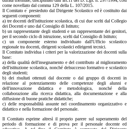
durata triennale, disciplinato dall’art.11 del D. Lgs. n. 297/1994, così
come novellato dal comma 129 della L. 107/2015.
Il Comitato e ̀ presieduto dal Dirigente Scolastico ed è costituito dai
seguenti componenti:
a) tre docenti dell'istituzione scolastica, di cui due scelti dal Collegio
dei Docenti e uno dal Consiglio di Istituto;
b) un rappresentante degli studenti e un rappresentante dei genitori,
per il secondo ciclo di istruzione, scelti dal Consiglio di Istituto;
c) un componente esterno individuato dall'Ufficio scolastico
regionale tra docenti, dirigenti scolastici edirigenti tecnici.
Il Comitato individua i criteri per la valorizzazione dei docenti sulla
base:
a) della qualità dell'insegnamento e del contributo al miglioramento
dell'istituzione scolastica, nonché delsuccesso formativo e scolastico
degli studenti;
b) dei risultati ottenuti dal docente o dal gruppo di docenti in
relazione al potenziamento delle competenze degli alunni e
dell'innovazione didattica e metodologica, nonché della
collaborazione alla ricerca didattica, alla documentazione e alla
diffusione di buone pratiche didattiche;
c) delle responsabilità assunte nel coordinamento organizzativo e
didattico e nella formazione del personale.
Il Comitato esprime altresì il proprio parere sul superamento del
periodo di formazione e di prova per il personale docente ed