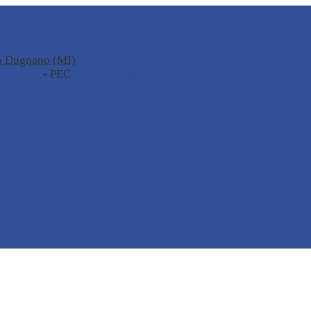
no Dugnano (MI)
zione.it
- PEC
miis04100t@pec.istruzione.it