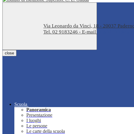
Via Leonardo da Vinci, 18 - 20037 Pader
Tel. 02 9183246 - E-mail
miis04100t@istru
close
Scuola
Panoramica
Presentazione
I luoghi
Le persone
Le carte della scuola