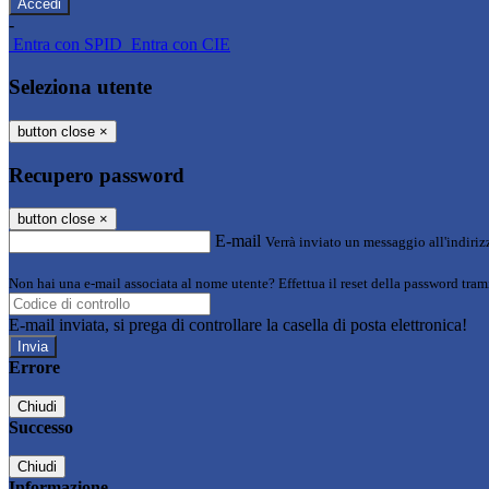
-
Entra con SPID
Entra con CIE
Seleziona utente
button close
×
Recupero password
button close
×
E-mail
Verrà inviato un messaggio all'indirizz
Non hai una e-mail associata al nome utente? Effettua il reset della password tram
E-mail inviata, si prega di controllare la casella di posta elettronica!
Errore
Chiudi
Successo
Chiudi
Informazione