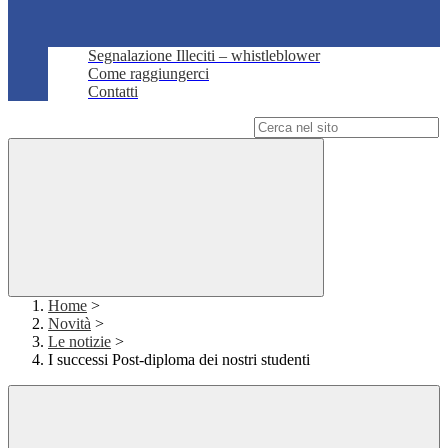
Segnalazione Illeciti – whistleblower
Come raggiungerci
Contatti
Campo di ricerca per le pagine del sito
Home
>
Novità
>
Le notizie
>
I successi Post-diploma dei nostri studenti