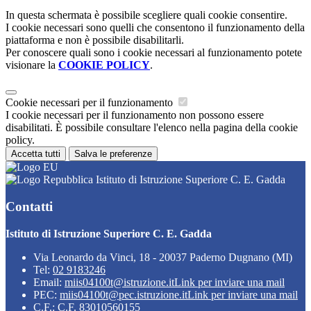
In questa schermata è possibile scegliere quali cookie consentire.
I cookie necessari sono quelli che consentono il funzionamento della
piattaforma e non è possibile disabilitarli.
Per conoscere quali sono i cookie necessari al funzionamento potete
visionare la
COOKIE POLICY
.
Cookie necessari per il funzionamento
I cookie necessari per il funzionamento non possono essere
disabilitati. È possibile consultare l'elenco nella pagina della cookie
policy.
Accetta tutti
Salva le preferenze
Istituto di Istruzione Superiore C. E. Gadda
Contatti
Istituto di Istruzione Superiore C. E. Gadda
Via Leonardo da Vinci, 18 - 20037 Paderno Dugnano (MI)
Tel:
02 9183246
Email:
miis04100t@istruzione.it
Link per inviare una mail
PEC:
miis04100t@pec.istruzione.it
Link per inviare una mail
C.F.: C.F. 83010560155