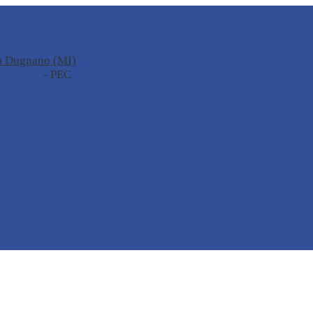
no Dugnano (MI)
zione.it
- PEC
miis04100t@pec.istruzione.it