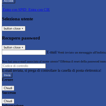
-
Entra con SPID
Entra con CIE
Seleziona utente
button close
×
Recupero password
button close
×
E-mail
Verrà inviato un messaggio all'indirizz
Non hai una e-mail associata al nome utente? Effettua il reset della password tram
E-mail inviata, si prega di controllare la casella di posta elettronica!
Errore
Chiudi
Successo
Chiudi
Informazione