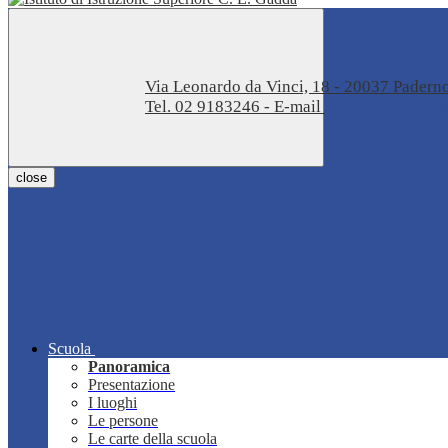
Via Leonardo da Vinci, 18 - 20037 Pader
Tel. 02 9183246 - E-mail
miis04100t@istru
close
Scuola
Panoramica
Presentazione
I luoghi
Le persone
Le carte della scuola