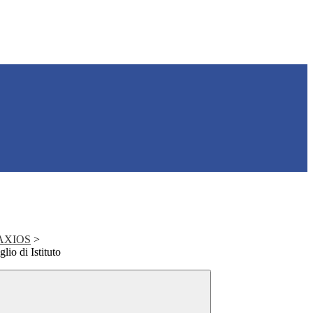
e AXIOS
>
lio di Istituto