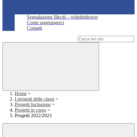
Segnalazione Illeciti – whistleblower
Come raggiungerci
Contatti
Campo di ricerca per le pagine del sito
Home
>
I progetti delle classi
>
Progetti Inclusione
>
Progetti in corso
>
Progetti 2022/2023