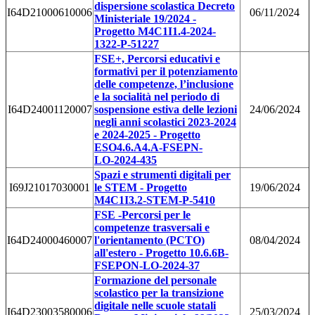
dispersione scolastica Decreto
I64D21000610006
06/11/2024
Ministeriale 19/2024 -
Progetto M4C1I1.4-2024-
1322-P-51227
FSE+, Percorsi educativi e
formativi per il potenziamento
delle competenze, l’inclusione
e la socialità nel periodo di
I64D24001120007
sospensione estiva delle lezioni
24/06/2024
negli anni scolastici 2023-2024
e 2024-2025 - Progetto
ESO4.6.A4.A-FSEPN-
LO-2024-435
Spazi e strumenti digitali per
I69J21017030001
le STEM - Progetto
19/06/2024
M4C1I3.2-STEM-P-5410
FSE -Percorsi per le
competenze trasversali e
I64D24000460007
l'orientamento (PCTO)
08/04/2024
all'estero
- Progetto 10.6.6B-
FSEPON-LO-2024-37
Formazione del personale
scolastico per la transizione
digitale nelle scuole statali
I64D23003580006
25/03/2024