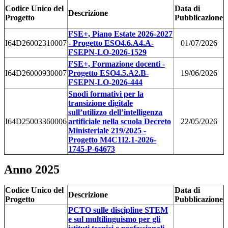
Codice Unico del
Data di
Descrizione
Progetto
Pubblicazione
FSE+, Piano Estate 2026-2027
I64D26002310007
- Progetto ESO4.6.A4.A-
01/07/2026
FSEPN-LO-2026-1529
FSE+, Formazione docenti -
I64D26000930007
Progetto ESO4.5.A2.B-
19/06/2026
FSEPN-LO-2026-444
Snodi formativi per la
transizione digitale
sull’utilizzo dell’intelligenza
I64D25003360006
artificiale nella scuola Decreto
22/05/2026
Ministeriale 219/2025 -
Progetto M4C1I2.1-2026-
1745-P-64673
Anno 2025
Codice Unico del
Data di
Descrizione
Progetto
Pubblicazione
PCTO sulle discipline STEM
e sul multilinguismo per gli