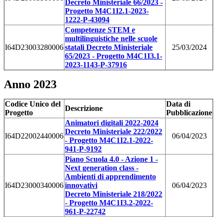
Decreto Ministeriale 66/2023 -
Progetto M4C1I2.1-2023-
1222-P-43094
Competenze STEM e
multilinguistiche nelle scuole
I64D23003280006
statali Decreto Ministeriale
25/03/2024
65/2023 - Progetto M4C1I3.1-
2023-1143-P-37916
Anno 2023
Codice Unico del
Data di
Descrizione
Progetto
Pubblicazione
Animatori digitali 2022-2024
Decreto Ministeriale 222/2022
I64D22002440006
06/04/2023
- Progetto M4C1I2.1-2022-
941-P-9192
Piano Scuola 4.0 - Azione 1 -
Next generation class -
Ambienti di apprendimento
I64D23000340006
innovativi
06/04/2023
Decreto Ministeriale 218/2022
- Progetto M4C1I3.2-2022-
961-P-22742