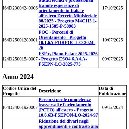
istituti tecnici e professionali
tramite esperienze di
I64D23004240006
17/10/2025
orientamento in Italia e
all’estero Decreto Ministeriale
88/2025 - Progetto M4C1I3.1-
2025-1585-P-58983
POC - Percorsi di
Orientamento - Progetto
I64D25001280001
10/07/2025
10.1.6A-FDRPOC-LO-2024-
26
FSE+, Piano Estate 2025-2026
I24D25001540007
- Progetto ESO4.6.A4.A-
09/07/2025
FSEPN-LO-2025-773
Anno 2024
Codice Unico del
Data di
Descrizione
Progetto
Pubblicazione
Percorsi per le competenze
trasversali e l'orientamento
I64D24001920007
09/12/2024
(PCTO) all'estero
- Progetto
10.6.6B-FSEPON-LO-2024-97
Riduzione dei divari negli
apprendimenti e contrasto alla