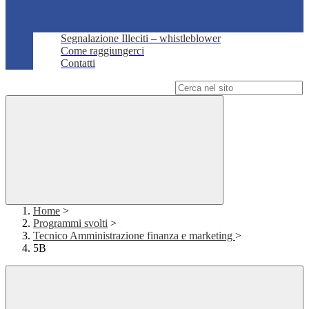
Segnalazione Illeciti – whistleblower
Come raggiungerci
Contatti
Campo di ricerca per le pagine del sito
Home
>
Programmi svolti
>
Tecnico Amministrazione finanza e marketing
>
5B